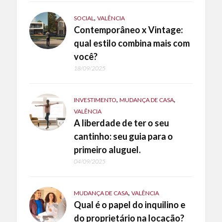
,
SOCIAL
VALÊNCIA
Contemporâneo x Vintage:
qual estilo combina mais com
você?
18/09/2025
,
,
INVESTIMENTO
MUDANÇA DE CASA
VALÊNCIA
A liberdade de ter o seu
cantinho: seu guia para o
primeiro aluguel.
04/09/2025
,
MUDANÇA DE CASA
VALÊNCIA
Qual é o papel do inquilino e
do proprietário na locação?