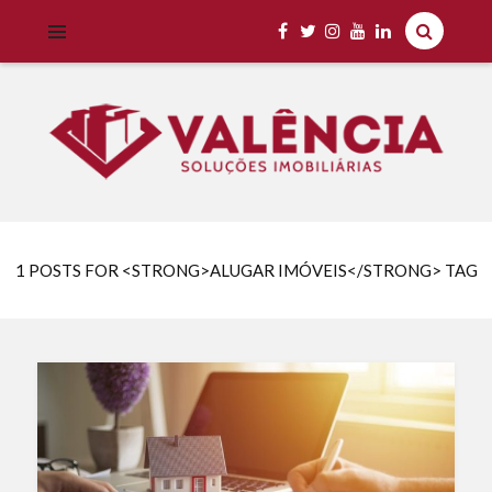
Imobiliária Valência Imóveis para Locação em Cascavel e Região,
IMOBILIÁRIA VALÊNCIA
Aluguel Rápido e Fácil
1 POSTS FOR <STRONG>ALUGAR IMÓVEIS</STRONG> TAG