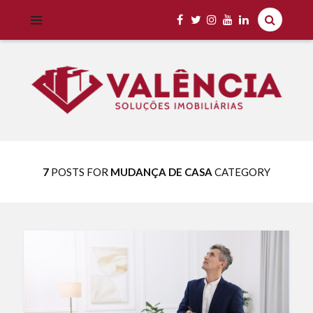
Imobiliária Valência Imóveis para Locação em Cascavel e Região,
IMOBILIÁRIA VALÊNCIA
Aluguel Rápido e Fácil
7
POSTS FOR
MUDANÇA DE CASA
CATEGORY