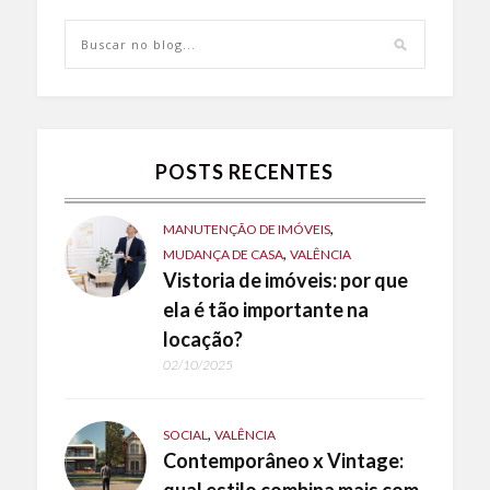
POSTS RECENTES
,
MANUTENÇÃO DE IMÓVEIS
,
MUDANÇA DE CASA
VALÊNCIA
Vistoria de imóveis: por que
ela é tão importante na
locação?
02/10/2025
,
SOCIAL
VALÊNCIA
Contemporâneo x Vintage:
qual estilo combina mais com