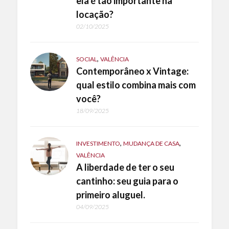
ela é tão importante na
locação?
02/10/2025
,
SOCIAL
VALÊNCIA
Contemporâneo x Vintage:
qual estilo combina mais com
você?
18/09/2025
,
,
INVESTIMENTO
MUDANÇA DE CASA
VALÊNCIA
A liberdade de ter o seu
cantinho: seu guia para o
primeiro aluguel.
04/09/2025