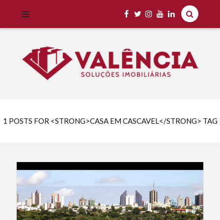
Imobiliária Valência Imóveis para Locação em Cascavel e Região,
IMOBILIÁRIA VALÊNCIA
Aluguel Rápido e Fácil
1 POSTS FOR <STRONG>CASA EM CASCAVEL</STRONG> TAG