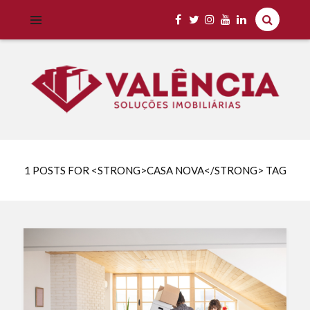
Imobiliária Valência Imóveis para Locação em Cascavel e Região,
IMOBILIÁRIA VALÊNCIA
Aluguel Rápido e Fácil
1 POSTS FOR <STRONG>CASA NOVA</STRONG> TAG