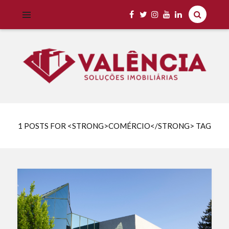
Imobiliária Valência Imóveis para Locação em Cascavel e Região,
IMOBILIÁRIA VALÊNCIA
Aluguel Rápido e Fácil
1 POSTS FOR <STRONG>COMÉRCIO</STRONG> TAG