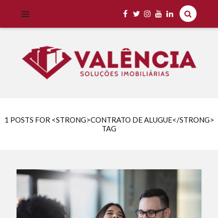
Imobiliária Valência Imóveis para Locação em Cascavel e Região,
IMOBILIÁRIA VALÊNCIA
Aluguel Rápido e Fácil
1 POSTS FOR <STRONG>CONTRATO DE ALUGUE</STRONG>
TAG