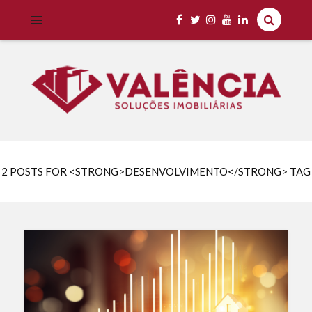
Imobiliária Valência Imóveis para Locação em Cascavel e Região,
IMOBILIÁRIA VALÊNCIA
Aluguel Rápido e Fácil
2 POSTS FOR <STRONG>DESENVOLVIMENTO</STRONG> TAG