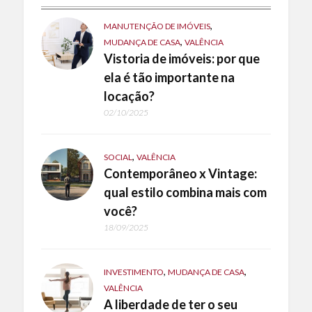
,
MANUTENÇÃO DE IMÓVEIS
,
MUDANÇA DE CASA
VALÊNCIA
Vistoria de imóveis: por que
ela é tão importante na
locação?
02/10/2025
,
SOCIAL
VALÊNCIA
Contemporâneo x Vintage:
qual estilo combina mais com
você?
18/09/2025
,
,
INVESTIMENTO
MUDANÇA DE CASA
VALÊNCIA
A liberdade de ter o seu