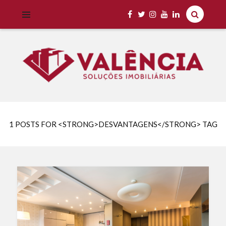
Imobiliária Valência Imóveis para Locação em Cascavel e Região,
IMOBILIÁRIA VALÊNCIA
Aluguel Rápido e Fácil
1 POSTS FOR <STRONG>DESVANTAGENS</STRONG> TAG