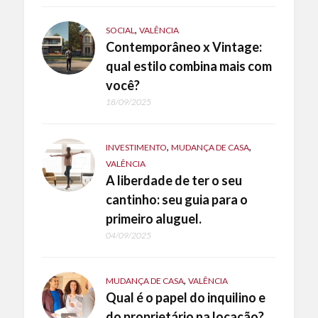
,
SOCIAL
VALÊNCIA
Contemporâneo x Vintage:
qual estilo combina mais com
você?
18/09/2025
,
,
INVESTIMENTO
MUDANÇA DE CASA
VALÊNCIA
A liberdade de ter o seu
cantinho: seu guia para o
primeiro aluguel.
04/09/2025
,
MUDANÇA DE CASA
VALÊNCIA
Qual é o papel do inquilino e
do proprietário na locação?