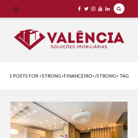
Imobiliária Valência Imóveis para Locação em Cascavel e Região,
IMOBILIÁRIA VALÊNCIA
Aluguel Rápido e Fácil
1 POSTS FOR <STRONG>FINANCEIRO</STRONG> TAG