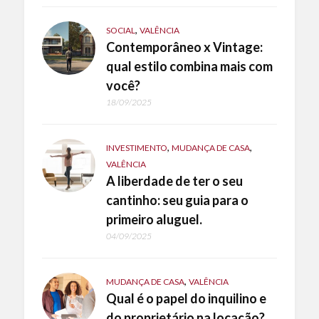
,
SOCIAL
VALÊNCIA
Contemporâneo x Vintage:
qual estilo combina mais com
você?
18/09/2025
,
,
INVESTIMENTO
MUDANÇA DE CASA
VALÊNCIA
A liberdade de ter o seu
cantinho: seu guia para o
primeiro aluguel.
04/09/2025
,
MUDANÇA DE CASA
VALÊNCIA
Qual é o papel do inquilino e
do proprietário na locação?