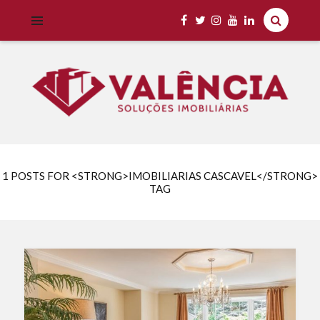
Imobiliária Valência Imóveis para Locação em Cascavel e Região,
IMOBILIÁRIA VALÊNCIA
Aluguel Rápido e Fácil
1 POSTS FOR <STRONG>IMOBILIARIAS CASCAVEL</STRONG>
TAG