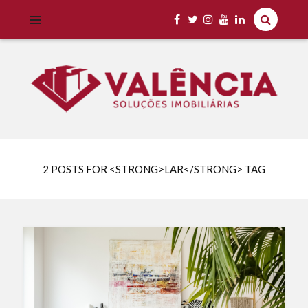
Imobiliária Valência Imóveis para Locação em Cascavel e Região,
IMOBILIÁRIA VALÊNCIA
Aluguel Rápido e Fácil
2 POSTS FOR <STRONG>LAR</STRONG> TAG