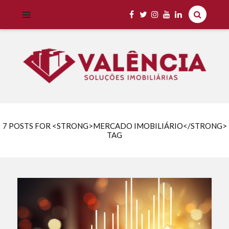
Imobiliária Valência Imóveis para Locação em Cascavel e Região,
IMOBILIÁRIA VALÊNCIA
Aluguel Rápido e Fácil
7 POSTS FOR <STRONG>MERCADO IMOBILIÁRIO</STRONG>
TAG