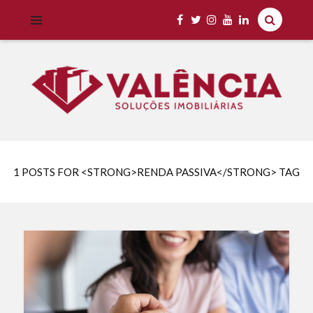
Imobiliária Valência Imóveis para Locação em Cascavel e Região,
IMOBILIÁRIA VALÊNCIA
Aluguel Rápido e Fácil
1 POSTS FOR <STRONG>RENDA PASSIVA</STRONG> TAG