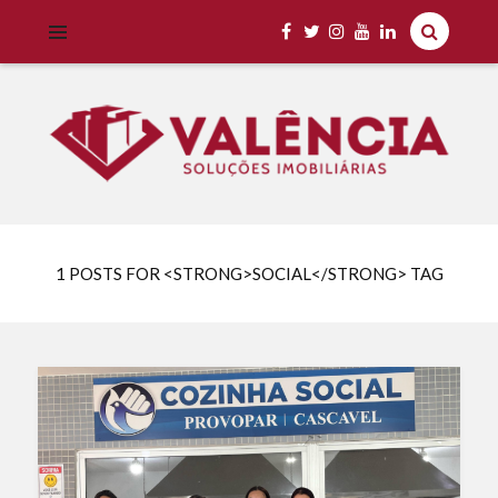
Imobiliária Valência Imóveis para Locação em Cascavel e Região,
IMOBILIÁRIA VALÊNCIA
Aluguel Rápido e Fácil
1 POSTS FOR <STRONG>SOCIAL</STRONG> TAG