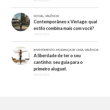
02/10/2025
,
SOCIAL
VALÊNCIA
Contemporâneo x Vintage: qual
estilo combina mais com você?
18/09/2025
,
,
INVESTIMENTO
MUDANÇA DE CASA
VALÊNCIA
A liberdade de ter o seu
cantinho: seu guia para o
primeiro aluguel.
04/09/2025