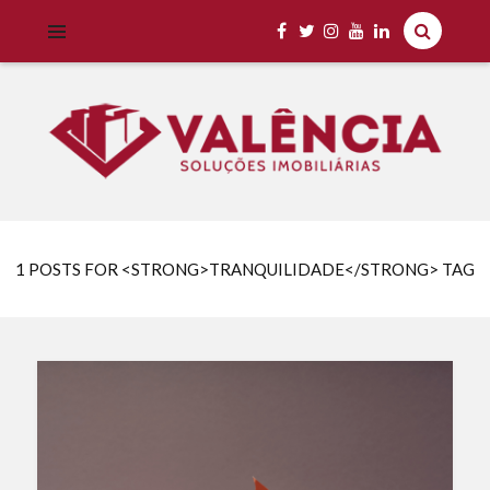
Imobiliária Valência Imóveis para Locação em Cascavel e Região,
IMOBILIÁRIA VALÊNCIA
Aluguel Rápido e Fácil
1 POSTS FOR <STRONG>TRANQUILIDADE</STRONG> TAG