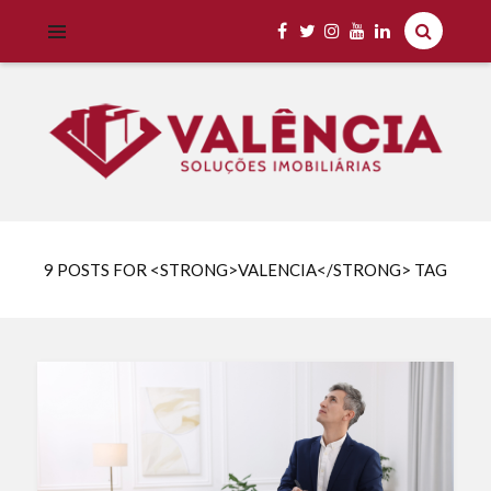
Imobiliária Valência Imóveis para Locação em Cascavel e Região,
IMOBILIÁRIA VALÊNCIA
Aluguel Rápido e Fácil
9 POSTS FOR <STRONG>VALENCIA</STRONG> TAG