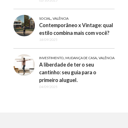
02/10/2025
,
SOCIAL
VALÊNCIA
Contemporâneo x Vintage: qual
estilo combina mais com você?
18/09/2025
,
,
INVESTIMENTO
MUDANÇA DE CASA
VALÊNCIA
A liberdade de ter o seu
cantinho: seu guia para o
primeiro aluguel.
04/09/2025