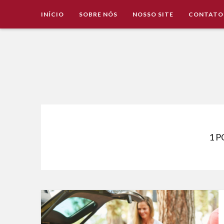
INÍCIO
SOBRE NÓS
NOSSO SITE
CONTATO
Imobiliária Valência Imóveis para Locação em Cascavel e
IMOBILIÁRIA VALÊNCIA
1 