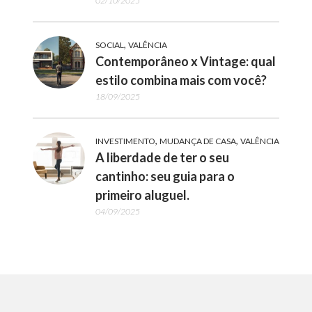
02/10/2025
,
SOCIAL
VALÊNCIA
Contemporâneo x Vintage: qual
estilo combina mais com você?
18/09/2025
,
,
INVESTIMENTO
MUDANÇA DE CASA
VALÊNCIA
A liberdade de ter o seu
cantinho: seu guia para o
primeiro aluguel.
04/09/2025