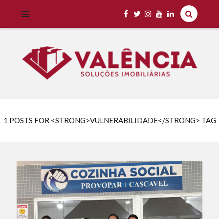
Imobiliária Valência Imóveis para Locação em Cascavel e Região,
IMOBILIÁRIA VALÊNCIA
Aluguel Rápido e Fácil
1 POSTS FOR <STRONG>VULNERABILIDADE</STRONG> TAG