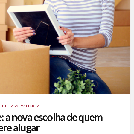
 DE CASA
,
VALÊNCIA
: a nova escolha de quem
ere alugar