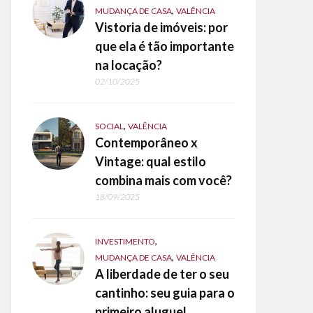
,
MUDANÇA DE CASA
VALÊNCIA
Vistoria de imóveis: por
que ela é tão importante
na locação?
02/10/2025
,
SOCIAL
VALÊNCIA
Contemporâneo x
Vintage: qual estilo
combina mais com você?
18/09/2025
,
INVESTIMENTO
,
MUDANÇA DE CASA
VALÊNCIA
A liberdade de ter o seu
cantinho: seu guia para o
primeiro aluguel.