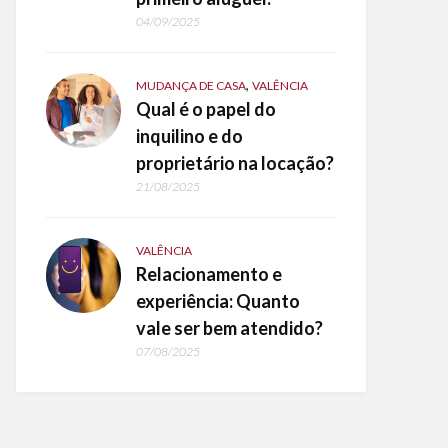
04/09/2025
,
MUDANÇA DE CASA
VALÊNCIA
Qual é o papel do
inquilino e do
proprietário na locação?
21/08/2025
VALÊNCIA
Relacionamento e
experiência: Quanto
vale ser bem atendido?
07/08/2025