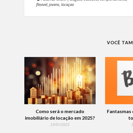
flexivel
,
jovens
,
locaçao
VOCÊ TAM
Como será o mercado
Fantasmas d
imobiliário de locação em 2025?
to
23/01/2025