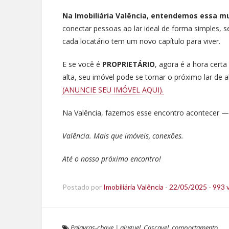
Na Imobiliária Valência, entendemos essa
conectar pessoas ao lar ideal de forma simples, s
cada locatário tem um novo capítulo para viver.
E se você é
PROPRIETÁRIO
, agora é a hora cert
alta, seu imóvel pode se tornar o próximo lar de
(ANUNCIE SEU IMÓVEL AQUI).
Na Valência, fazemos esse encontro acontecer — 
Valência. Mais que imóveis, conexões.
Até o nosso próximo encontro!
Postado por
Imobiliária Valência
-
22/05/2025
-
993 v
Palavras-chave
|
aluguel
,
Cascavel
,
comportamento
,