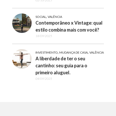
02/10/2025
,
SOCIAL
VALÊNCIA
Contemporâneo x Vintage: qual
estilo combina mais com você?
18/09/2025
,
,
INVESTIMENTO
MUDANÇA DE CASA
VALÊNCIA
A liberdade de ter o seu
cantinho: seu guia para o
primeiro aluguel.
04/09/2025