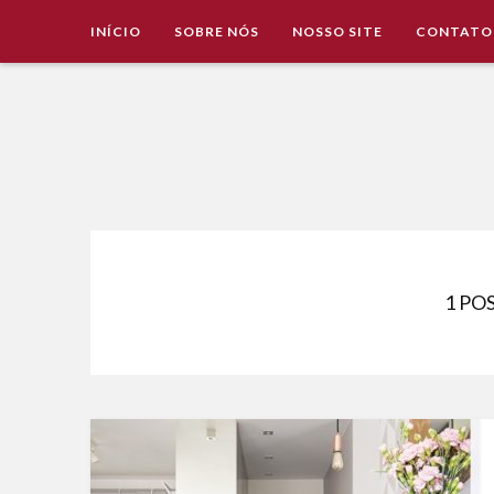
INÍCIO
SOBRE NÓS
NOSSO SITE
CONTATO
Imobiliária Valência Imóveis para Locação em Cascavel e
IMOBILIÁRIA VALÊNCIA
1 PO