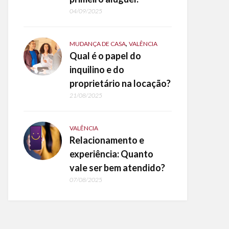
04/09/2025
,
MUDANÇA DE CASA
VALÊNCIA
Qual é o papel do
inquilino e do
proprietário na locação?
21/08/2025
VALÊNCIA
Relacionamento e
experiência: Quanto
vale ser bem atendido?
07/08/2025