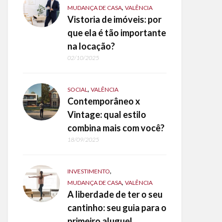
,
MUDANÇA DE CASA
VALÊNCIA
Vistoria de imóveis: por
que ela é tão importante
na locação?
02/10/2025
,
SOCIAL
VALÊNCIA
Contemporâneo x
Vintage: qual estilo
combina mais com você?
18/09/2025
,
INVESTIMENTO
,
MUDANÇA DE CASA
VALÊNCIA
A liberdade de ter o seu
cantinho: seu guia para o
primeiro aluguel.